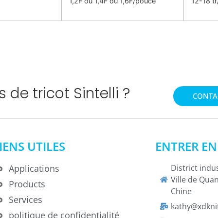
1,2F ou 1,4F ou 1,6F/pouce
12-18 tr
 de tricot Sintelli ?
CONTA
IENS UTILES
ENTRER E
Applications
District indu
Ville de Qua
Products
Chine
Services
kathy@xdkni
politique de confidentialité