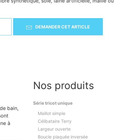
ibre synthétique, soie, laine artificielle, maille ou
DEMANDER CET ARTICLE
Nos produits
Série tricot unique
de bain,
Maillot simple
sont
Célibataire Terry
ine à
Largeur ouverte
Boucle plaquée inversée