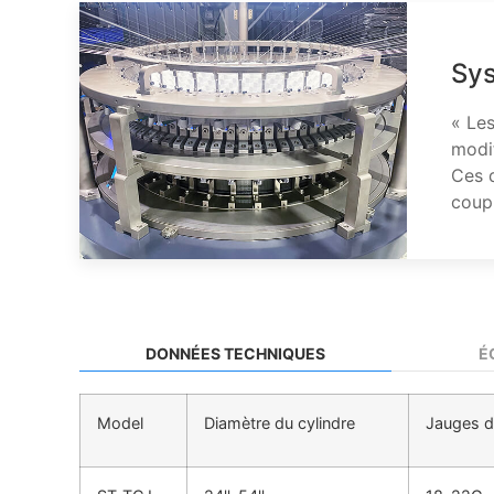
Sys
« Les
modif
Ces 
coup
DONNÉES TECHNIQUES
É
Model
Diamètre du cylindre
Jauges d