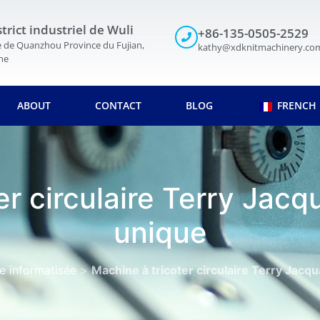
strict industriel de Wuli
+86-135-0505-2529
le de Quanzhou Province du Fujian,
kathy@xdknitmachinery.co
ne
ABOUT
CONTACT
BLOG
FRENCH
er circulaire Terry Jacq
unique
e informatisée
>
Machine à tricoter circulaire Terry Jacq