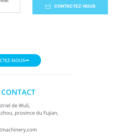
/min
CONTACTEZ-NOUS
CTEZ-NOUS
N CONTACT
striel de Wuli,
nzhou, province du Fujian,
tmachinery.com