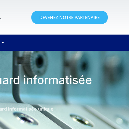
DEVENEZ NOTRE PARTENAIRE
m
uard informatisée
uard informatisée unique