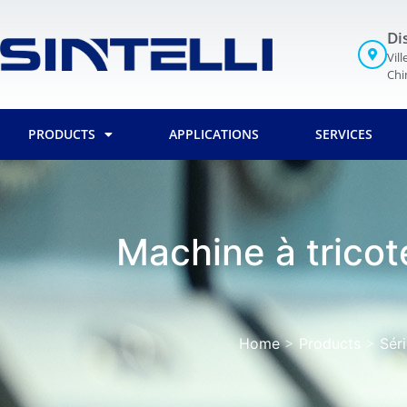
Di
Vil
Chi
PRODUCTS
APPLICATIONS
SERVICES
Machine à tricot
Home
>
Products
>
Séri